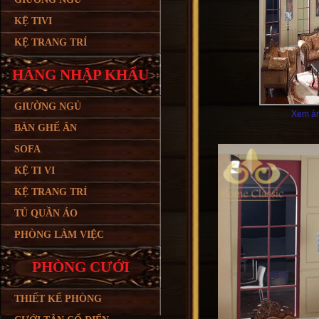
KỆ TIVI
KỆ TRANG TRÍ
HÀNG NHẬP KHẨU
GIƯỜNG NGỦ
Xem ản
BÀN GHẾ ĂN
SOFA
KỆ TI VI
KỆ TRANG TRÍ
TỦ QUẦN ÁO
PHÒNG LÀM VIỆC
PHÒNG CƯỚI
THIẾT KẾ PHÒNG