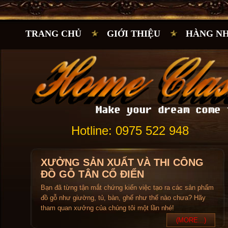
TRANG CHỦ
GIỚI THIỆU
HÀNG N
Hotline: 0975 522 948
XƯỞNG SẢN XUẤT VÀ THI CÔNG
ĐỒ GỖ TÂN CỔ ĐIỂN
Bạn đã từng tận mắt chứng kiến việc tạo ra các sản phẩm
đồ gỗ như giường, tủ, bàn, ghế như thế nào chưa? Hãy
tham quan xưởng của chúng tôi một lần nhé!
(MORE...)