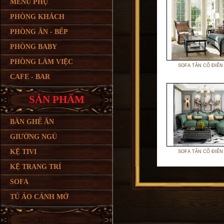
MENU PHỤ
PHÒNG KHÁCH
PHÒNG ĂN - BẾP
PHÒNG BABY
PHÒNG LÀM VIỆC
SOFA TÂN CỔ ĐIỂN
CAFE - BAR
SẢN PHẨM
BÀN GHẾ ĂN
GIƯỜNG NGỦ
KỆ TIVI
SOFA TÂN CỔ ĐIỂN
KỆ TRANG TRÍ
SOFA
TỦ ÁO CÁNH MỞ