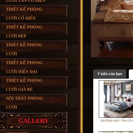
CƯỚI TÂN CỔ ĐIỂN
THIẾT KẾ PHÒNG
CƯỚI CỔ ĐIỂN
THIẾT KẾ PHÒNG
CƯỚI ĐẸP
THIẾT KẾ PHÒNG
CƯỚI
THIẾT KẾ PHÒNG
CƯỚI HIỆN ĐẠI
Ý kiến của bạn
THIẾT KẾ PHÒNG
CƯỚI GIÁ RẺ
NỘI THẤT PHÒNG
CƯỚI
GALLERY
GIƯỜNG NGỦ TÂN CỔ 