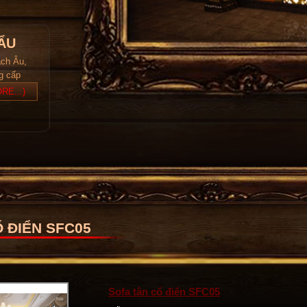
ẨU
ách Âu,
ng cấp
RE...)
 ĐIỂN SFC05
Sofa tân cổ điển SFC05