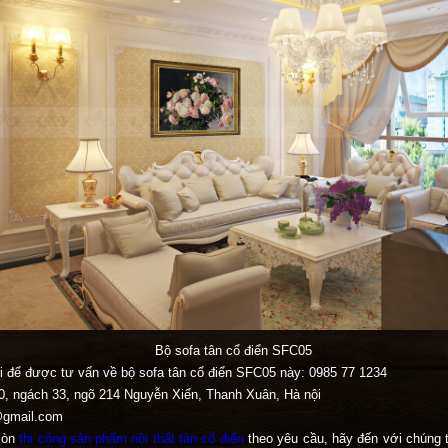
Bộ sofa tân cổ điển SFC05
ôi để được tư vấn về bộ sofa tân cổ điển SFC05 này: 0985 77 1234
0, ngách 33, ngõ 214 Nguyễn Xiển, Thanh Xuân, Hà nội
@gmail.com
còn
thi công sản phẩm nội thất tân cổ điển
theo yêu cầu, hãy đến với chúng t