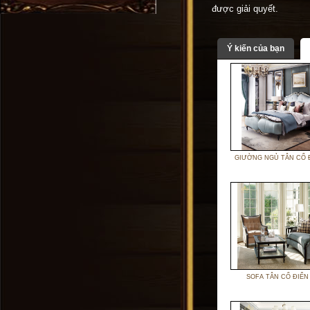
được giải quyết.
Ý kiến của bạn
GIƯỜNG NGỦ TÂN CỔ 
SOFA TÂN CỔ ĐIỂN