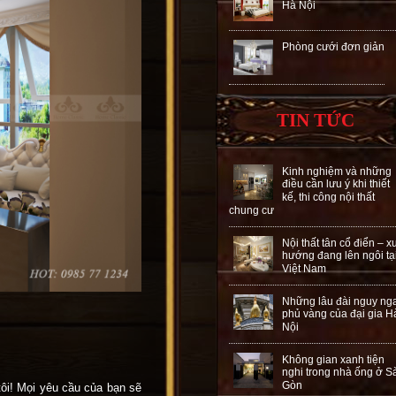
Hà Nội
Phòng cưới đơn giản
TIN TỨC
Kinh nghiệm và những
điều cần lưu ý khi thiết
kế, thi công nội thất
chung cư
Nội thất tân cổ điển – x
hướng đang lên ngôi tạ
Việt Nam
Những lâu đài nguy ng
phủ vàng của đại gia H
Nội
Không gian xanh tiện
nghi trong nhà ống ở S
Gòn
ôi! Mọi yêu cầu của bạn sẽ