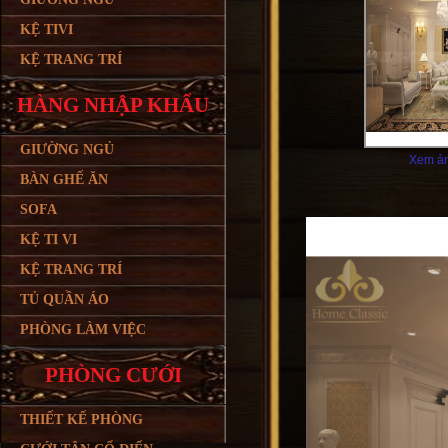
KỆ TIVI
KỆ TRANG TRÍ
HÀNG NHẬP KHẨU
GIƯỜNG NGỦ
Xem ản
BÀN GHẾ ĂN
SOFA
KỆ TI VI
KỆ TRANG TRÍ
TỦ QUẦN ÁO
PHÒNG LÀM VIỆC
PHÒNG CƯỚI
THIẾT KẾ PHÒNG