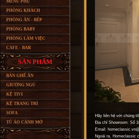
MENU PHỤ
PHÒNG KHÁCH
PHÒNG ĂN - BẾP
PHÒNG BABY
PHÒNG LÀM VIỆC
CAFE - BAR
SẢN PHẨM
BÀN GHẾ ĂN
GIƯỜNG NGỦ
KỆ TIVI
KỆ TRANG TRÍ
SOFA
Hãy liên hệ với chúng t
TỦ ÁO CÁNH MỞ
Địa chỉ Showroom: Số 1
Email: homeclassic.vn
Ngoài ra, Homeclassic 