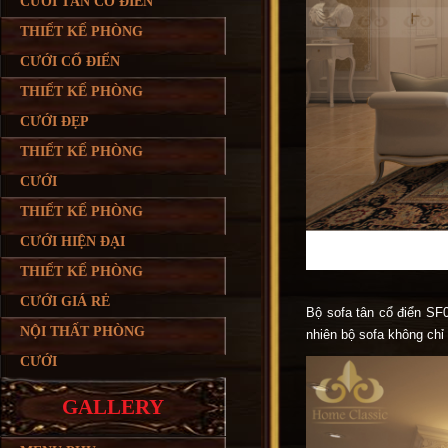
CƯỚI TÂN CỔ ĐIỂN
THIẾT KẾ PHÒNG
CƯỚI CỔ ĐIỂN
THIẾT KẾ PHÒNG
CƯỚI ĐẸP
THIẾT KẾ PHÒNG
CƯỚI
THIẾT KẾ PHÒNG
CƯỚI HIỆN ĐẠI
THIẾT KẾ PHÒNG
CƯỚI GIÁ RẺ
Bộ sofa tân cổ điển SF0
NỘI THẤT PHÒNG
nhiên bộ sofa không ch
CƯỚI
GALLERY