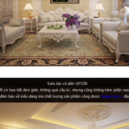
Sofa tân cổ điển SFC05
5 có họa tiết đơn giản, không quá cầu kì, nhưng cũng không kém phần sang
ỉ đảm bảo về kiểu dáng mà chất lượng sản phẩm cũng được
Homeclassic
đặc