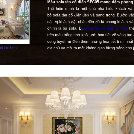
Mẫu sofa tân cổ điển SFC05 mang đậm phong
Thể hiện mình là một chủ nhà hiếu khách v
bộ sofa tân cổ điển đẹp và sang trọng. Bước vào
các vị khách đặt chân đến đó là phòng khách và 
chính là bộ sofa. B
ộ sofa tân cổ điển SFC05
thể
trên màu trắng tinh khôi, với họa tiết vẽ vàng t
cong tuyệt mĩ điển thêm những họa tiết tỉ mỉ nhấ
h lớn hơn
gia chủ và mở ra một không gian bừng sáng cho 