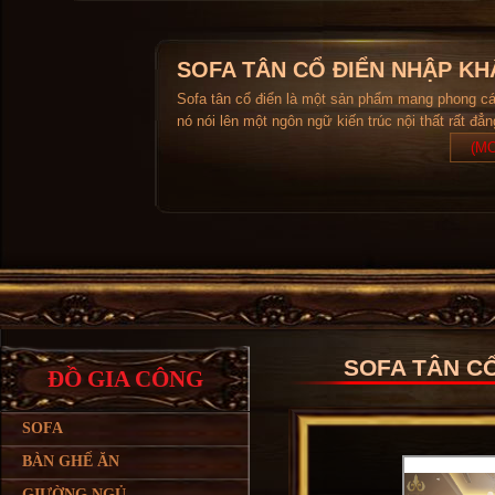
SOFA TÂN CỔ ĐIỂN NHẬP KH
Sofa tân cổ điển là một sản phẩm mang phong c
nó nói lên một ngôn ngữ kiến trúc nội thất rất đẳ
(MO
SOFA TÂN CỔ
ĐỒ GIA CÔNG
SOFA
BÀN GHẾ ĂN
GIƯỜNG NGỦ