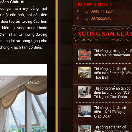
 cách Châu Âu.
HỖ TRỢ KĨ THUẬT:
à có gu thẩm mỹ bằng một
Mr.Huy: 0985 77 1234
 một căn nhà, nơi đầu tiên
Mr.Huy: 0975522948
điều tạo ấn tượng đầu tiên
 hiện sự sang trọng khoác
XƯỞNG SẢN XUẤ
ạo điểm nhấn từ những đường
t mang lại sự sang trọng cho
phòng khách tân cổ điển.
Thi công giường ngủ c
điển VIP tại showroom
Thi công sofa tân cổ
điển tại biệt thự Kỳ Đồn
Thái Bình
Thi công ghế ăn tân cổ
điển tại chung cư N01-
T8 Ngoại Giao Đoàn
Thi công sofa tân cổ
điển – N01T8 Ngoại
Giao Đoàn
Thi công sofa tân cổ
điển – công trình Thái