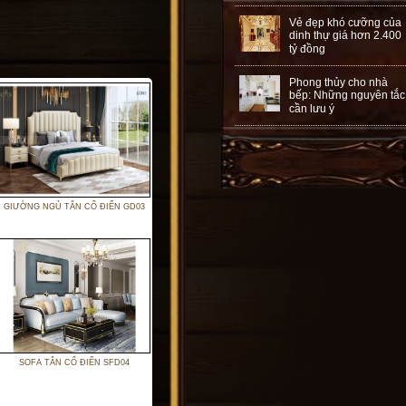
Vẻ đẹp khó cưỡng của
dinh thự giá hơn 2.400
tỷ đồng
Phong thủy cho nhà
bếp: Những nguyên tắc
cần lưu ý
GIƯỜNG NGỦ TÂN CỔ ĐIỂN GD03
SOFA TÂN CỔ ĐIỂN SFD04