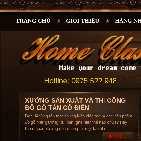
TRANG CHỦ
GIỚI THIỆU
HÀNG N
Hotline: 0975 522 948
XƯỞNG SẢN XUẤT VÀ THI CÔNG
ĐỒ GỖ TÂN CỔ ĐIỂN
Bạn đã từng tận mắt chứng kiến việc tạo ra các sản phẩm
đồ gỗ như giường, tủ, bàn, ghế như thế nào chưa? Hãy
tham quan xưởng của chúng tôi một lần nhé!
(MORE...)