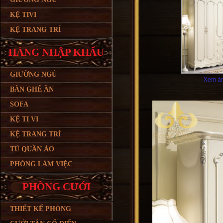
KỆ TIVI
KỆ TRANG TRÍ
HÀNG NHẬP KHẨU
GIƯỜNG NGỦ
Xem ản
BÀN GHẾ ĂN
SOFA
KỆ TI VI
KỆ TRANG TRÍ
TỦ QUẦN ÁO
PHÒNG LÀM VIỆC
PHÒNG CƯỚI
THIẾT KẾ PHÒNG