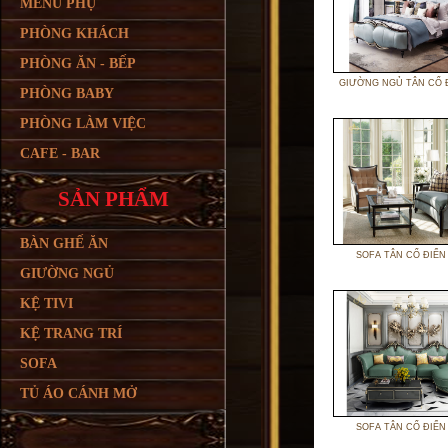
MENU PHỤ
PHÒNG KHÁCH
PHÒNG ĂN - BẾP
GIƯỜNG NGỦ TÂN CỔ 
PHÒNG BABY
PHÒNG LÀM VIỆC
CAFE - BAR
SẢN PHẨM
BÀN GHẾ ĂN
SOFA TÂN CỔ ĐIỂN
GIƯỜNG NGỦ
KỆ TIVI
KỆ TRANG TRÍ
SOFA
TỦ ÁO CÁNH MỞ
SOFA TÂN CỔ ĐIỂN