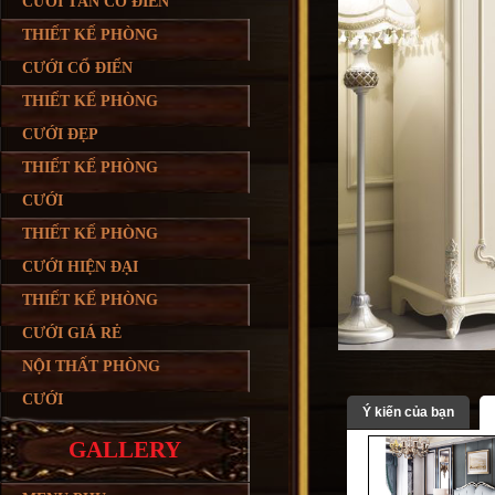
CƯỚI TÂN CỔ ĐIỂN
THIẾT KẾ PHÒNG
CƯỚI CỔ ĐIỂN
THIẾT KẾ PHÒNG
CƯỚI ĐẸP
THIẾT KẾ PHÒNG
CƯỚI
THIẾT KẾ PHÒNG
CƯỚI HIỆN ĐẠI
THIẾT KẾ PHÒNG
CƯỚI GIÁ RẺ
NỘI THẤT PHÒNG
CƯỚI
Ý kiến của bạn
GALLERY