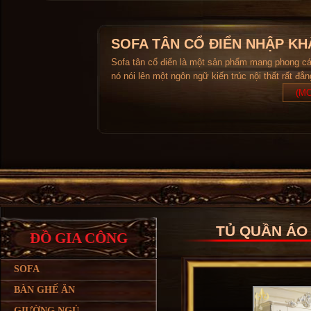
SOFA TÂN CỔ ĐIỂN NHẬP KH
Sofa tân cổ điển là một sản phẩm mang phong c
nó nói lên một ngôn ngữ kiến trúc nội thất rất đẳ
(MO
TỦ QUẦN ÁO
ĐỒ GIA CÔNG
SOFA
BÀN GHẾ ĂN
GIƯỜNG NGỦ