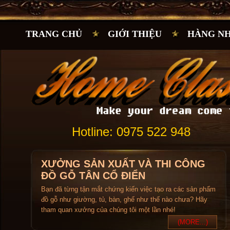
TRANG CHỦ
GIỚI THIỆU
HÀNG N
Hotline: 0975 522 948
XƯỞNG SẢN XUẤT VÀ THI CÔNG
ĐỒ GỖ TÂN CỔ ĐIỂN
Bạn đã từng tận mắt chứng kiến việc tạo ra các sản phẩm
đồ gỗ như giường, tủ, bàn, ghế như thế nào chưa? Hãy
tham quan xưởng của chúng tôi một lần nhé!
(MORE...)