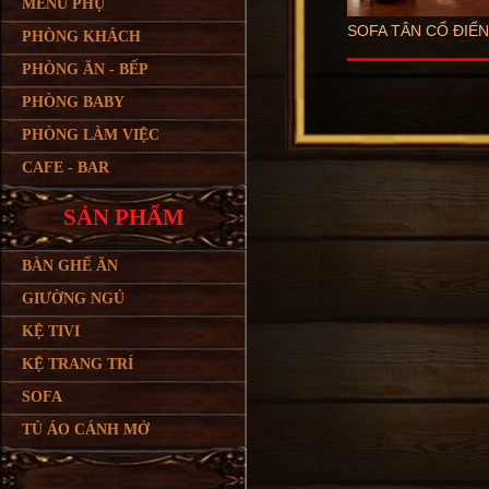
MENU PHỤ
SOFA TÂN CỔ ĐIỂN
PHÒNG KHÁCH
PHÒNG ĂN - BẾP
PHÒNG BABY
PHÒNG LÀM VIỆC
CAFE - BAR
SẢN PHẨM
BÀN GHẾ ĂN
GIƯỜNG NGỦ
KỆ TIVI
KỆ TRANG TRÍ
SOFA
TỦ ÁO CÁNH MỞ