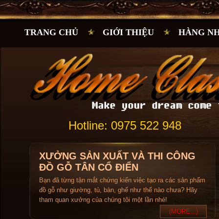
TRANG CHỦ
GIỚI THIỆU
HÀNG N
Hotline: 0975 522 948
XƯỞNG SẢN XUẤT VÀ THI CÔNG
ĐỒ GỖ TÂN CỔ ĐIỂN
Bạn đã từng tận mắt chứng kiến việc tạo ra các sản phẩm
đồ gỗ như giường, tủ, bàn, ghế như thế nào chưa? Hãy
tham quan xưởng của chúng tôi một lần nhé!
(MORE...)