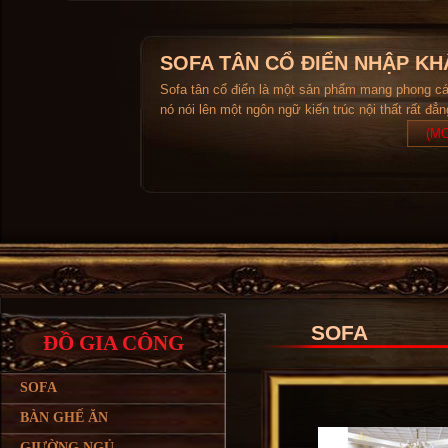
SOFA TÂN CỔ ĐIỂN NHẬP KH
Sofa tân cổ điển là một sản phẩm mang phong c
nó nói lên một ngôn ngữ kiến trúc nội thất rất đẳ
(MO
SOFA
ĐỒ GIA CÔNG
SOFA
BÀN GHẾ ĂN
GIƯỜNG NGỦ