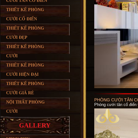
CƯỚI TÂN CỔ ĐIỂN
THIẾT KẾ PHÒNG
CƯỚI CỔ ĐIỂN
THIẾT KẾ PHÒNG
CƯỚI ĐẸP
THIẾT KẾ PHÒNG
CƯỚI
THIẾT KẾ PHÒNG
CƯỚI HIỆN ĐẠI
THIẾT KẾ PHÒNG
CƯỚI GIÁ RẺ
PHÒNG CƯỚI TÂN CỔ
NỘI THẤT PHÒNG
Phòng cưới tân cổ điển
CƯỚI
GALLERY