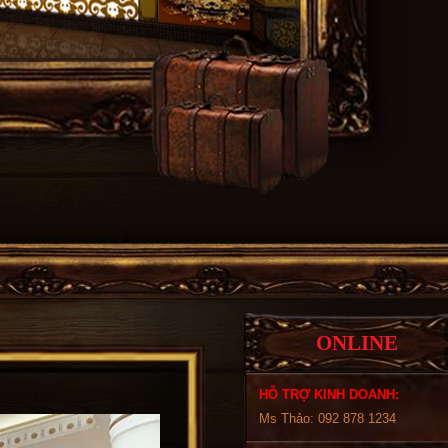
ONLINE
HỖ TRỢ KINH DOANH:
Ms Thảo: 092 878 1234