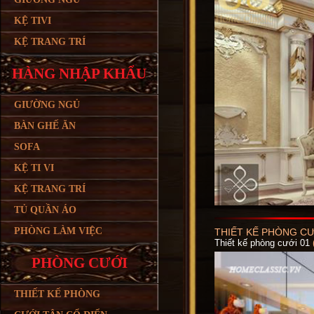
KỆ TIVI
KỆ TRANG TRÍ
HÀNG NHẬP KHẨU
GIƯỜNG NGỦ
BÀN GHẾ ĂN
SOFA
KỆ TI VI
KỆ TRANG TRÍ
TỦ QUẦN ÁO
PHÒNG LÀM VIỆC
THIẾT KẾ PHÒNG CƯ
Thiết kế phòng cưới 01
PHÒNG CƯỚI
THIẾT KẾ PHÒNG