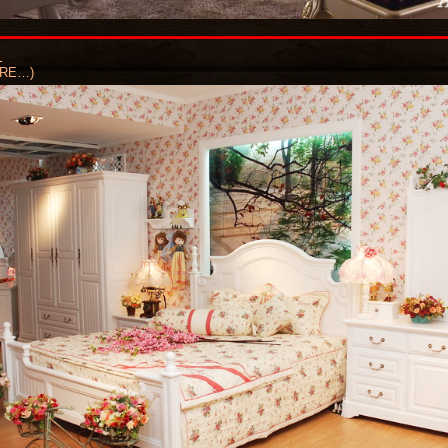
1
RE…)