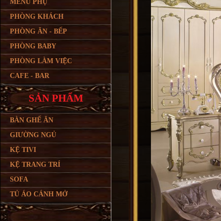
MENU PHỤ
PHÒNG KHÁCH
PHÒNG ĂN - BẾP
PHÒNG BABY
PHÒNG LÀM VIỆC
CAFE - BAR
SẢN PHẨM
BÀN GHẾ ĂN
GIƯỜNG NGỦ
KỆ TIVI
KỆ TRANG TRÍ
SOFA
TỦ ÁO CÁNH MỞ