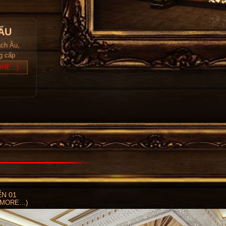
ẨU
ách Âu,
ng cấp
RE...)
N 01
(MORE…)