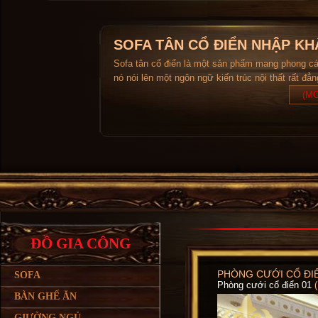
SOFA TÂN CỔ ĐIỂN NHẬP KH
Sofa tân cổ điển là một sản phẩm mang phong c
nó nói lên một ngôn ngữ kiến trúc nội thất rất đẳ
(MO
ĐỒ GIA CÔNG
PHÒNG CƯỚI CỔ ĐIỂ
SOFA
Phòng cưới cổ điển 01
BÀN GHẾ ĂN
GIƯỜNG NGỦ