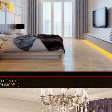
 ĐIỂN 01
 01
(MORE…)