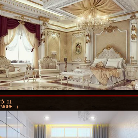
ỚI 01
(MORE…)