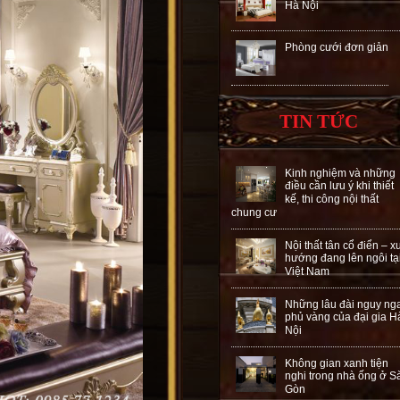
Hà Nội
Phòng cưới đơn giản
TIN TỨC
Kinh nghiệm và những
điều cần lưu ý khi thiết
kế, thi công nội thất
chung cư
Nội thất tân cổ điển – x
hướng đang lên ngôi tạ
Việt Nam
Những lâu đài nguy ng
phủ vàng của đại gia H
Nội
Không gian xanh tiện
nghi trong nhà ống ở S
Gòn