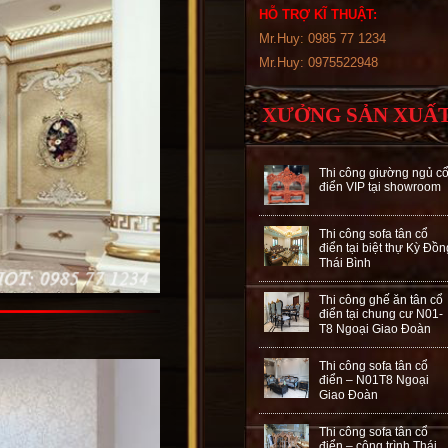
HỖ TRỢ KĨ THUẬT:
Mr.Huy: 0985 77 1234
Mr.Huy: 0975522948
XƯỞNG SẢN XUẤ
Thi công giường ngủ c
điển VIP tại showroom
Thi công sofa tân cổ
điển tại biệt thự Kỳ Đồn
Thái Bình
Thi công ghế ăn tân cổ
điển tại chung cư N01-
T8 Ngoại Giao Đoàn
Thi công sofa tân cổ
điển – N01T8 Ngoại
Giao Đoàn
Thi công sofa tân cổ
điển – công trình Thái