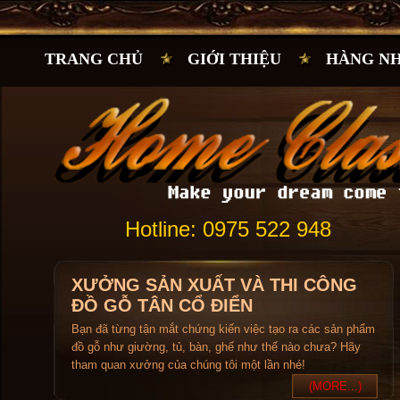
TRANG CHỦ
GIỚI THIỆU
HÀNG N
Hotline: 0975 522 948
XƯỞNG SẢN XUẤT VÀ THI CÔNG
ĐỒ GỖ TÂN CỔ ĐIỂN
Bạn đã từng tận mắt chứng kiến việc tạo ra các sản phẩm
đồ gỗ như giường, tủ, bàn, ghế như thế nào chưa? Hãy
tham quan xưởng của chúng tôi một lần nhé!
(MORE...)