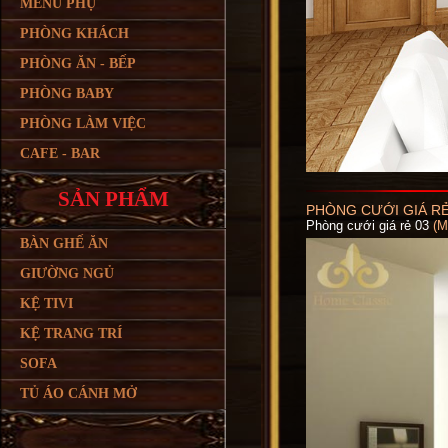
MENU PHỤ
PHÒNG KHÁCH
PHÒNG ĂN - BẾP
PHÒNG BABY
PHÒNG LÀM VIỆC
CAFE - BAR
SẢN PHẨM
PHÒNG CƯỚI GIÁ RẺ
Phòng cưới giá rẻ 03
(
BÀN GHẾ ĂN
GIƯỜNG NGỦ
KỆ TIVI
KỆ TRANG TRÍ
SOFA
TỦ ÁO CÁNH MỞ