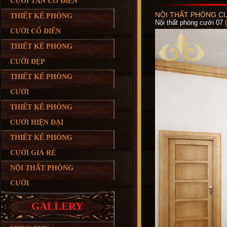
CƯỚI TÂN CỔ ĐIỂN
NỘI THẤT PHÒNG CƯ
THIẾT KẾ PHÒNG
Nội thất phòng cưới 07
CƯỚI CỔ ĐIỂN
THIẾT KẾ PHÒNG
CƯỚI ĐẸP
THIẾT KẾ PHÒNG
CƯỚI
THIẾT KẾ PHÒNG
CƯỚI HIỆN ĐẠI
THIẾT KẾ PHÒNG
CƯỚI GIÁ RẺ
NỘI THẤT PHÒNG
CƯỚI
GALLERY