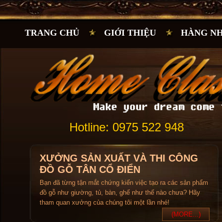
TRANG CHỦ
GIỚI THIỆU
HÀNG N
Hotline: 0975 522 948
XƯỞNG SẢN XUẤT VÀ THI CÔNG
ĐỒ GỖ TÂN CỔ ĐIỂN
Bạn đã từng tận mắt chứng kiến việc tạo ra các sản phẩm
đồ gỗ như giường, tủ, bàn, ghế như thế nào chưa? Hãy
tham quan xưởng của chúng tôi một lần nhé!
(MORE...)