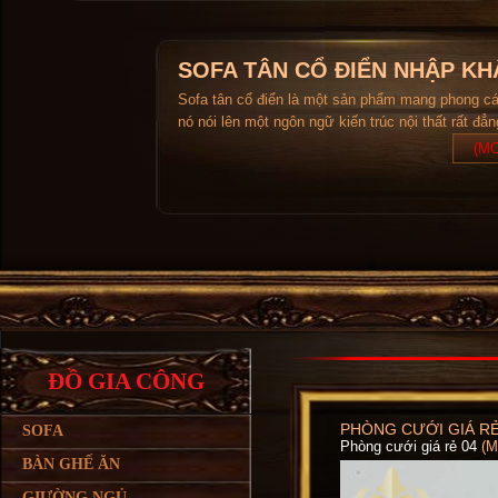
SOFA TÂN CỔ ĐIỂN NHẬP KH
Sofa tân cổ điển là một sản phẩm mang phong c
nó nói lên một ngôn ngữ kiến trúc nội thất rất đẳ
(MO
ĐỒ GIA CÔNG
PHÒNG CƯỚI GIÁ RẺ
SOFA
Phòng cưới giá rẻ 04
(
BÀN GHẾ ĂN
GIƯỜNG NGỦ