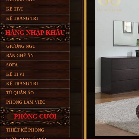
KỆ TIVI
KỆ TRANG TRÍ
HÀNG NHẬP KHẨU
GIƯỜNG NGỦ
BÀN GHẾ ĂN
SOFA
KỆ TI VI
KỆ TRANG TRÍ
TỦ QUẦN ÁO
PHÒNG LÀM VIỆC
PHÒNG CƯỚI
THIẾT KẾ PHÒNG