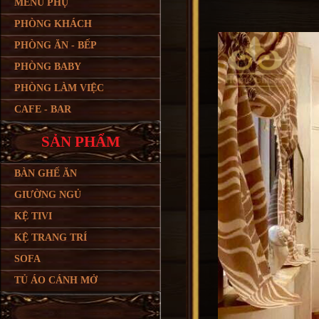
MENU PHỤ
PHÒNG KHÁCH
PHÒNG ĂN - BẾP
PHÒNG BABY
PHÒNG LÀM VIỆC
CAFE - BAR
SẢN PHẨM
BÀN GHẾ ĂN
GIƯỜNG NGỦ
KỆ TIVI
KỆ TRANG TRÍ
SOFA
TỦ ÁO CÁNH MỞ