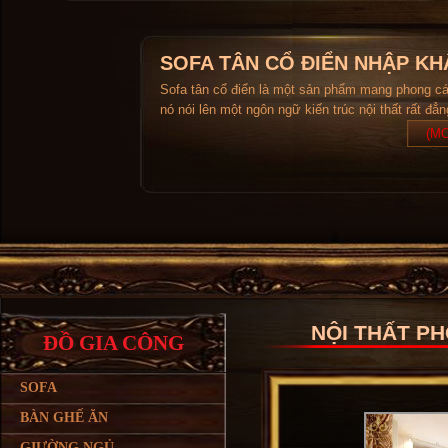
SOFA TÂN CỔ ĐIỂN NHẬP KH
Sofa tân cổ điển là một sản phẩm mang phong c
nó nói lên một ngôn ngữ kiến trúc nội thất rất đẳ
(MO
NỘI THẤT PH
ĐỒ GIA CÔNG
SOFA
BÀN GHẾ ĂN
GIƯỜNG NGỦ