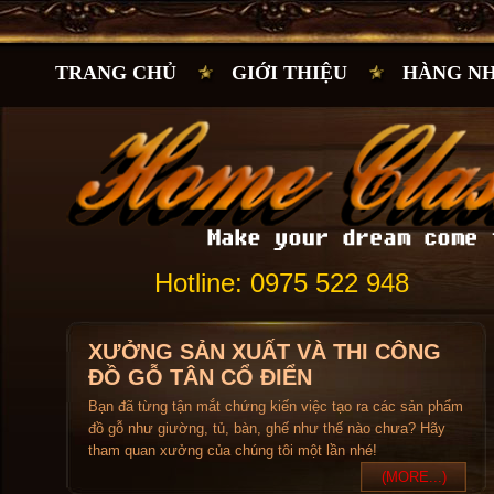
TRANG CHỦ
GIỚI THIỆU
HÀNG N
Hotline: 0975 522 948
XƯỞNG SẢN XUẤT VÀ THI CÔNG
ĐỒ GỖ TÂN CỔ ĐIỂN
Bạn đã từng tận mắt chứng kiến việc tạo ra các sản phẩm
đồ gỗ như giường, tủ, bàn, ghế như thế nào chưa? Hãy
tham quan xưởng của chúng tôi một lần nhé!
(MORE...)