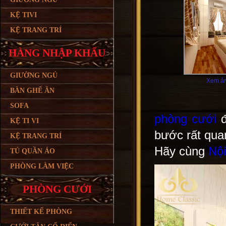
KỆ TIVI
KỆ TRANG TRÍ
HÀNG NHẬP KHẨU
GIƯỜNG NGỦ
Xem ản
BÀN GHẾ ĂN
SOFA
phòng cưới
KỆ TI VI
bước rất qua
KỆ TRANG TRÍ
Hãy cùng
Nội
TỦ QUẦN ÁO
PHÒNG LÀM VIỆC
PHÒNG CƯỚI
THIẾT KẾ PHÒNG