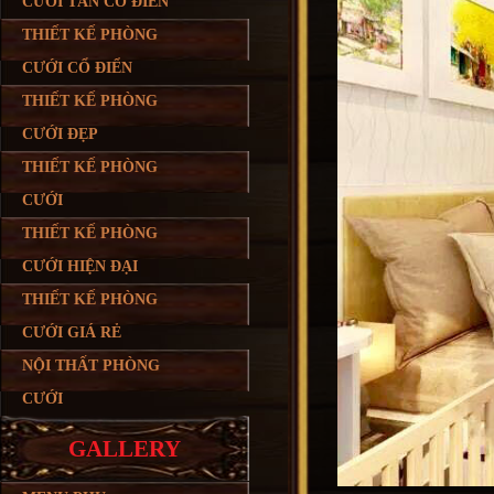
CƯỚI TÂN CỔ ĐIỂN
THIẾT KẾ PHÒNG
CƯỚI CỔ ĐIỂN
THIẾT KẾ PHÒNG
CƯỚI ĐẸP
THIẾT KẾ PHÒNG
CƯỚI
THIẾT KẾ PHÒNG
CƯỚI HIỆN ĐẠI
THIẾT KẾ PHÒNG
CƯỚI GIÁ RẺ
NỘI THẤT PHÒNG
CƯỚI
GALLERY