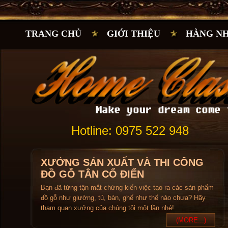
TRANG CHỦ
GIỚI THIỆU
HÀNG N
Hotline: 0975 522 948
XƯỞNG SẢN XUẤT VÀ THI CÔNG
ĐỒ GỖ TÂN CỔ ĐIỂN
Bạn đã từng tận mắt chứng kiến việc tạo ra các sản phẩm
đồ gỗ như giường, tủ, bàn, ghế như thế nào chưa? Hãy
tham quan xưởng của chúng tôi một lần nhé!
(MORE...)