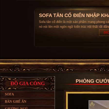
SOFA TÂN CỔ ĐIỂN NHẬP KH
Sofa tân cổ điển là một sản phẩm mang phong c
nó nói lên một ngôn ngữ kiến trúc nội thất rất đẳ
(MO
PHÒNG CƯỚI 
ĐỒ GIA CÔNG
SOFA
BÀN GHẾ ĂN
GIƯỜNG NGỦ