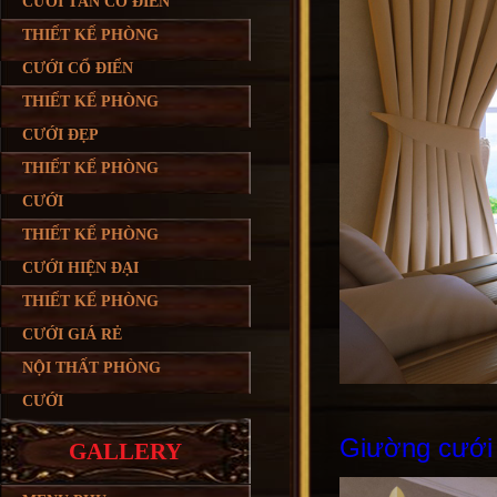
CƯỚI TÂN CỔ ĐIỂN
THIẾT KẾ PHÒNG
CƯỚI CỔ ĐIỂN
THIẾT KẾ PHÒNG
CƯỚI ĐẸP
THIẾT KẾ PHÒNG
CƯỚI
THIẾT KẾ PHÒNG
CƯỚI HIỆN ĐẠI
THIẾT KẾ PHÒNG
CƯỚI GIÁ RẺ
NỘI THẤT PHÒNG
CƯỚI
Giường cướ
GALLERY