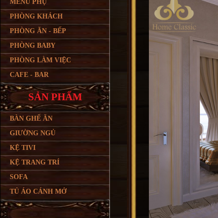
MENU PHỤ
PHÒNG KHÁCH
PHÒNG ĂN - BẾP
PHÒNG BABY
PHÒNG LÀM VIỆC
CAFE - BAR
SẢN PHẨM
BÀN GHẾ ĂN
GIƯỜNG NGỦ
KỆ TIVI
KỆ TRANG TRÍ
SOFA
TỦ ÁO CÁNH MỞ