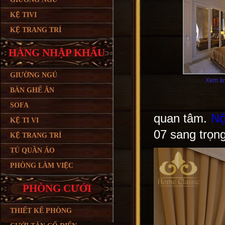
KỆ TIVI
KỆ TRANG TRÍ
HÀNG NHẬP KHẨU
GIƯỜNG NGỦ
Xem ản
BÀN GHẾ ĂN
SOFA
quan tâm.
Nộ
KỆ TI VI
07 sang trọng
KỆ TRANG TRÍ
TỦ QUẦN ÁO
PHÒNG LÀM VIỆC
PHÒNG CƯỚI
THIẾT KẾ PHÒNG