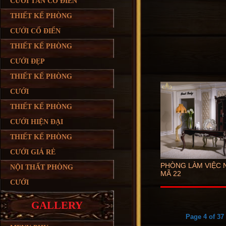
CƯỚI TÂN CỔ ĐIỂN
THIẾT KẾ PHÒNG
CƯỚI CỔ ĐIỂN
THIẾT KẾ PHÒNG
CƯỚI ĐẸP
THIẾT KẾ PHÒNG
CƯỚI
THIẾT KẾ PHÒNG
CƯỚI HIỆN ĐẠI
THIẾT KẾ PHÒNG
CƯỚI GIÁ RẺ
PHÒNG LÀM VIỆC 
NỘI THẤT PHÒNG
MÃ 22
CƯỚI
GALLERY
Page 4 of 37