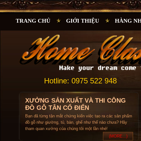
TRANG CHỦ
GIỚI THIỆU
HÀNG N
Hotline: 0975 522 948
XƯỞNG SẢN XUẤT VÀ THI CÔNG
ĐỒ GỖ TÂN CỔ ĐIỂN
Bạn đã từng tận mắt chứng kiến việc tạo ra các sản phẩm
đồ gỗ như giường, tủ, bàn, ghế như thế nào chưa? Hãy
tham quan xưởng của chúng tôi một lần nhé!
(MORE...)