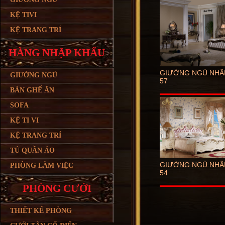
KỆ TIVI
KỆ TRANG TRÍ
HÀNG NHẬP KHẨU
GIƯỜNG NGỦ NHẬP
GIƯỜNG NGỦ
57
BÀN GHẾ ĂN
SOFA
KỆ TI VI
KỆ TRANG TRÍ
TỦ QUẦN ÁO
GIƯỜNG NGỦ NHẬP
PHÒNG LÀM VIỆC
54
PHÒNG CƯỚI
THIẾT KẾ PHÒNG