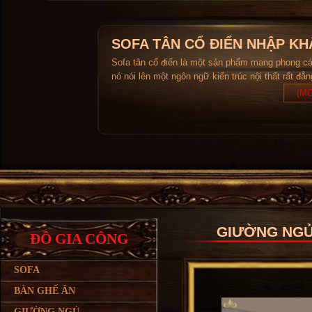
SOFA TÂN CỔ ĐIỂN NHẬP KH
Sofa tân cổ điển là một sản phẩm mang phong c
nó nói lên một ngôn ngữ kiến trúc nội thất rất đẳ
(MO
GIƯỜNG NG
ĐỒ GIA CÔNG
SOFA
BÀN GHẾ ĂN
GIƯỜNG NGỦ