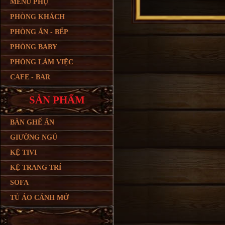
MENU PHỤ
PHÒNG KHÁCH
PHÒNG ĂN - BẾP
PHÒNG BABY
PHÒNG LÀM VIỆC
CAFE - BAR
SẢN PHẨM
BÀN GHẾ ĂN
GIƯỜNG NGỦ
KỆ TIVI
KỆ TRANG TRÍ
SOFA
TỦ ÁO CÁNH MỞ