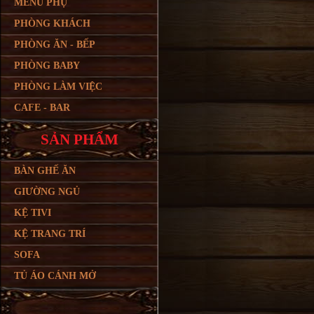
MENU PHỤ
PHÒNG KHÁCH
PHÒNG ĂN - BẾP
PHÒNG BABY
PHÒNG LÀM VIỆC
CAFE - BAR
SẢN PHẨM
BÀN GHẾ ĂN
GIƯỜNG NGỦ
KỆ TIVI
KỆ TRANG TRÍ
SOFA
TỦ ÁO CÁNH MỞ