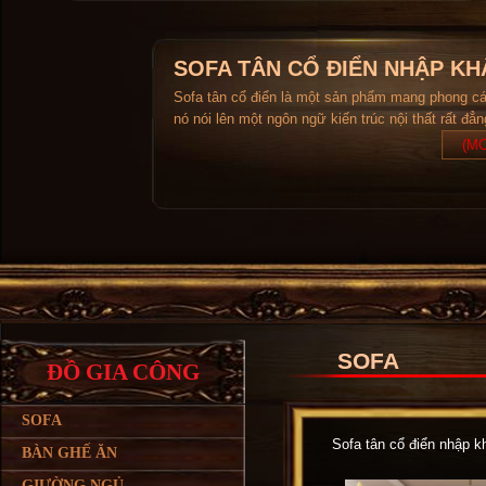
SOFA TÂN CỔ ĐIỂN NHẬP KH
Sofa tân cổ điển là một sản phẩm mang phong c
nó nói lên một ngôn ngữ kiến trúc nội thất rất đẳ
(MO
SOFA
ĐỒ GIA CÔNG
SOFA
Sofa tân cổ điển nhập kh
BÀN GHẾ ĂN
GIƯỜNG NGỦ