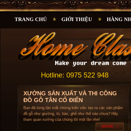
TRANG CHỦ
GIỚI THIỆU
HÀNG N
Hotline: 0975 522 948
XƯỞNG SẢN XUẤT VÀ THI CÔNG
ĐỒ GỖ TÂN CỔ ĐIỂN
Bạn đã từng tận mắt chứng kiến việc tạo ra các sản phẩm
đồ gỗ như giường, tủ, bàn, ghế như thế nào chưa? Hãy
tham quan xưởng của chúng tôi một lần nhé!
(MORE...)