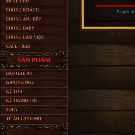
MENU PHỤ
PHÒNG KHÁCH
Page 5 of
PHÒNG ĂN - BẾP
PHÒNG BABY
PHÒNG LÀM VIỆC
CAFE - BAR
SẢN PHẨM
BÀN GHẾ ĂN
GIƯỜNG NGỦ
KỆ TIVI
KỆ TRANG TRÍ
SOFA
TỦ ÁO CÁNH MỞ