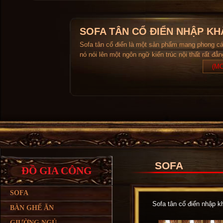
SOFA TÂN CỔ ĐIỂN NHẬP KH
Sofa tân cổ điển là một sản phẩm mang phong c
nó nói lên một ngôn ngữ kiến trúc nội thất rất đẳ
(MO
SOFA
ĐỒ GIA CÔNG
SOFA
Sofa tân cổ điển nhập kh
BÀN GHẾ ĂN
GIƯỜNG NGỦ