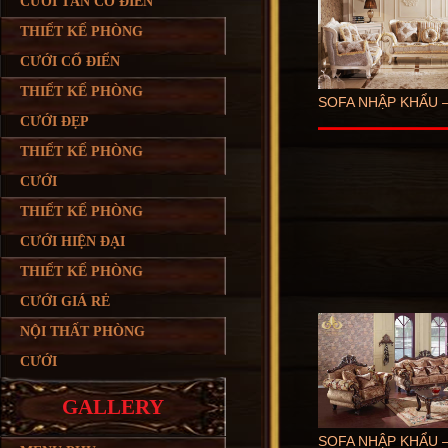
CƯỚI TÂN CỔ ĐIỂN
THIẾT KẾ PHÒNG
CƯỚI CỔ ĐIỂN
THIẾT KẾ PHÒNG
SOFA NHẬP KHẨU –
CƯỚI ĐẸP
THIẾT KẾ PHÒNG
CƯỚI
THIẾT KẾ PHÒNG
CƯỚI HIỆN ĐẠI
THIẾT KẾ PHÒNG
CƯỚI GIÁ RẺ
NỘI THẤT PHÒNG
CƯỚI
GALLERY
SOFA NHẬP KHẨU –