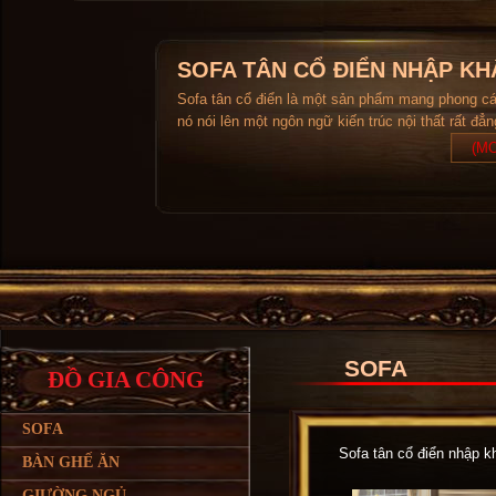
SOFA TÂN CỔ ĐIỂN NHẬP KH
Sofa tân cổ điển là một sản phẩm mang phong c
nó nói lên một ngôn ngữ kiến trúc nội thất rất đẳ
(MO
SOFA
ĐỒ GIA CÔNG
SOFA
Sofa tân cổ điển nhập kh
BÀN GHẾ ĂN
GIƯỜNG NGỦ