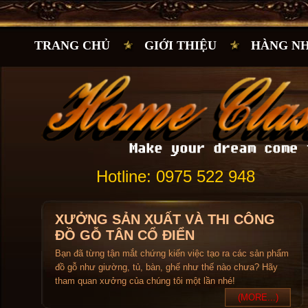
TRANG CHỦ
GIỚI THIỆU
HÀNG N
Hotline: 0975 522 948
XƯỞNG SẢN XUẤT VÀ THI CÔNG
ĐỒ GỖ TÂN CỔ ĐIỂN
Bạn đã từng tận mắt chứng kiến việc tạo ra các sản phẩm
đồ gỗ như giường, tủ, bàn, ghế như thế nào chưa? Hãy
tham quan xưởng của chúng tôi một lần nhé!
(MORE...)