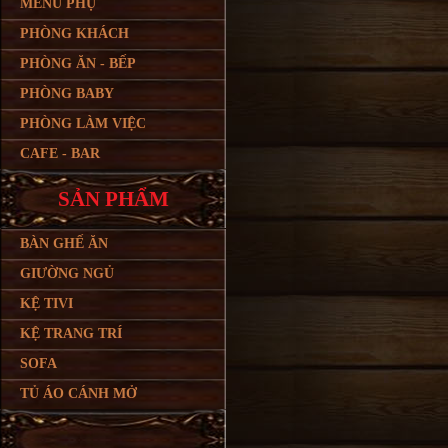
MENU PHỤ
PHÒNG KHÁCH
PHÒNG ĂN - BẾP
PHÒNG BABY
PHÒNG LÀM VIỆC
CAFE - BAR
SẢN PHẨM
BÀN GHẾ ĂN
GIƯỜNG NGỦ
KỆ TIVI
KỆ TRANG TRÍ
SOFA
TỦ ÁO CÁNH MỞ