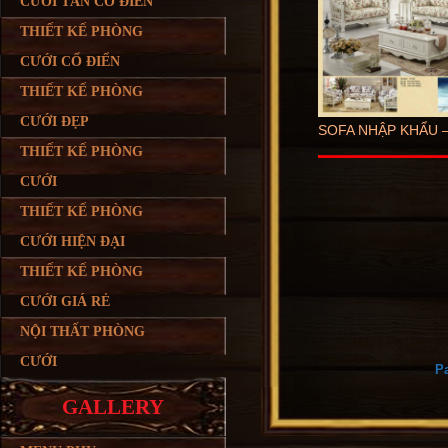
CƯỚI TÂN CỔ ĐIỂN
THIẾT KẾ PHÒNG
CƯỚI CỔ ĐIỂN
THIẾT KẾ PHÒNG
CƯỚI ĐẸP
SOFA NHẬP KHẨU –
THIẾT KẾ PHÒNG
CƯỚI
THIẾT KẾ PHÒNG
CƯỚI HIỆN ĐẠI
THIẾT KẾ PHÒNG
CƯỚI GIÁ RẺ
NỘI THẤT PHÒNG
CƯỚI
Pa
GALLERY