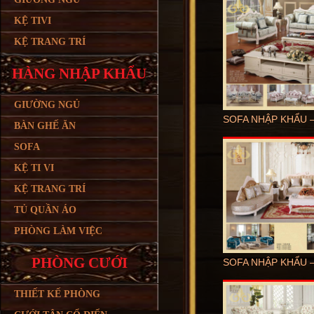
KỆ TIVI
KỆ TRANG TRÍ
HÀNG NHẬP KHẨU
GIƯỜNG NGỦ
SOFA NHẬP KHẨU –
BÀN GHẾ ĂN
SOFA
KỆ TI VI
KỆ TRANG TRÍ
TỦ QUẦN ÁO
PHÒNG LÀM VIỆC
PHÒNG CƯỚI
SOFA NHẬP KHẨU –
THIẾT KẾ PHÒNG