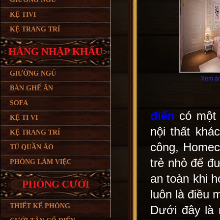
KỆ TIVI
KỆ TRANG TRÍ
HÀNG NHẬP KHẨU
GIƯỜNG NGỦ
Xem ản
BÀN GHẾ ĂN
SOFA
điển
có một 
KỆ TI VI
nội thất khác
KỆ TRANG TRÍ
công, Homecl
TỦ QUẦN ÁO
trẻ nhỏ để đư
PHÒNG LÀM VIỆC
an toàn khi 
PHÒNG CƯỚI
luôn là điều 
THIẾT KẾ PHÒNG
Dưới đây là 