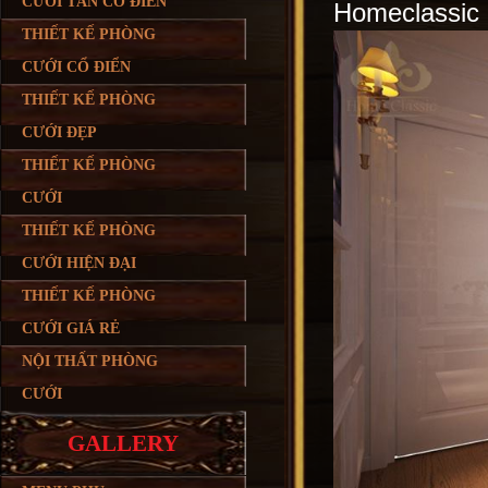
CƯỚI TÂN CỔ ĐIỂN
Homeclassic đ
THIẾT KẾ PHÒNG
CƯỚI CỔ ĐIỂN
THIẾT KẾ PHÒNG
CƯỚI ĐẸP
THIẾT KẾ PHÒNG
CƯỚI
THIẾT KẾ PHÒNG
CƯỚI HIỆN ĐẠI
THIẾT KẾ PHÒNG
CƯỚI GIÁ RẺ
NỘI THẤT PHÒNG
CƯỚI
GALLERY