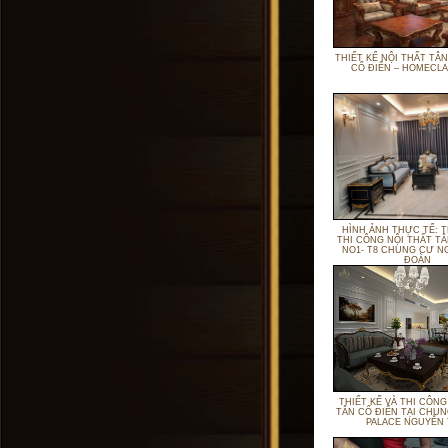
THIẾT KẾ NỘI THẤT TÂN
CỔ ĐIỂN – HOMECLA
HÌNH ẢNH THỰC TẾ: T
THI CÔNG NỘI THẤT TÂ
NO1- T8 CHUNG CƯ NG
ĐOÀN
THIẾT KẾ VÀ THI CÔNG
TÂN CỔ ĐIỂN TẠI CHUN
PALACE NGUYỄN 