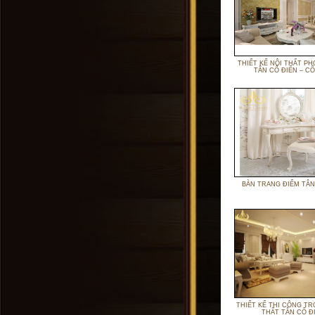
THIẾT KẾ NỘI THẤT P
TÂN CỔ ĐIỂN – CỔ
BÀN TRANG ĐIỂM TÂN
THIẾT KẾ THI CÔNG TR
THẤT TÂN CỔ Đ