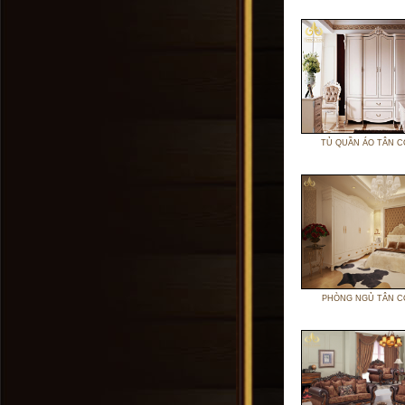
TỦ QUẦN ÁO TÂN C
PHÒNG NGỦ TÂN C