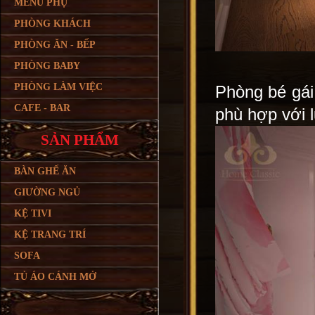
MENU PHỤ
PHÒNG KHÁCH
PHÒNG ĂN - BẾP
PHÒNG BABY
PHÒNG LÀM VIỆC
Phòng bé gái
CAFE - BAR
phù hợp với l
SẢN PHẨM
BÀN GHẾ ĂN
GIƯỜNG NGỦ
KỆ TIVI
KỆ TRANG TRÍ
SOFA
TỦ ÁO CÁNH MỞ