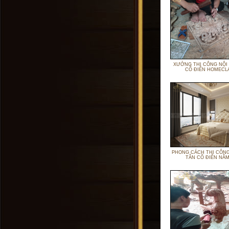
XƯỞNG THI CÔNG NỘI
CỔ ĐIỂN HOMECL
PHONG CÁCH THI CÔNG
TÂN CỔ ĐIỂN NĂM