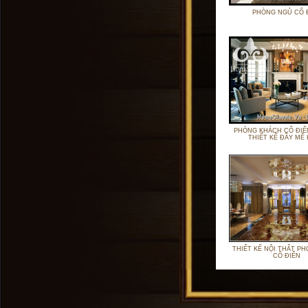
PHÒNG NGỦ CỔ 
PHÒNG KHÁCH CỔ ĐIỂ
THIẾT KẾ ĐẦY MÊ
THIẾT KẾ NỘI THẤT P
CỔ ĐIỂN