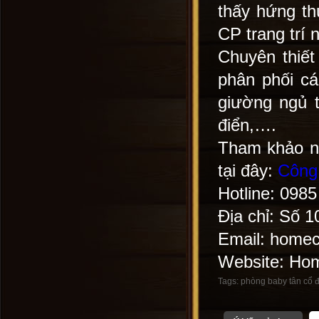
thấy hứng thú
CP trang trí 
Chuyên thiết 
phân phối cá
giường ngủ t
điển,….
Tham khảo nh
tại đây:
Công 
Hotline: 098
Địa chỉ: Số 
Email: home
Website: Hom
Tags:
phòng baby tân cổ 