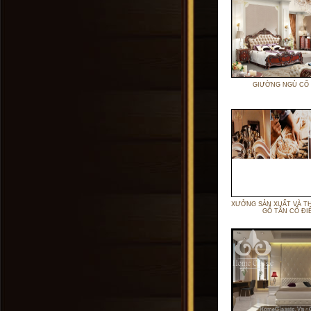
GIƯỜNG NGỦ CỔ 
XƯỞNG SẢN XUẤT VÀ T
GỖ TÂN CỔ ĐI