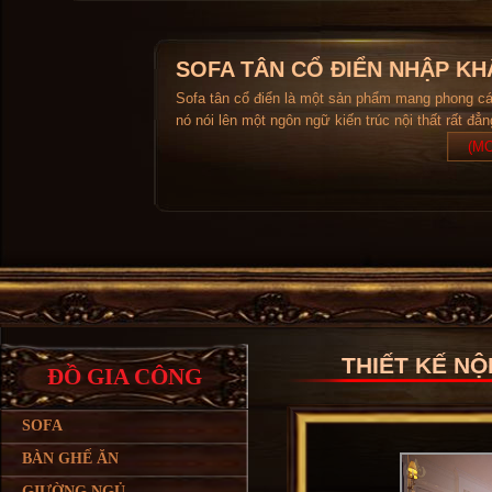
SOFA TÂN CỔ ĐIỂN NHẬP KH
Sofa tân cổ điển là một sản phẩm mang phong c
nó nói lên một ngôn ngữ kiến trúc nội thất rất đẳ
(MO
THIẾT KẾ NỘ
ĐỒ GIA CÔNG
SOFA
BÀN GHẾ ĂN
GIƯỜNG NGỦ