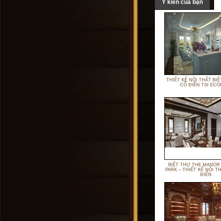
Ý kiến của bạn
THIẾT KẾ NỘI THẤT BI
CỔ ĐIỂN TẠI ECO
BIỆT THỰ THE MANOR
PARK – THIẾT KẾ NỘI T
ĐIỂN