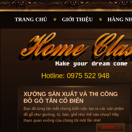
TRANG CHỦ
GIỚI THIỆU
HÀNG N
Hotline: 0975 522 948
XƯỞNG SẢN XUẤT VÀ THI CÔNG
ĐỒ GỖ TÂN CỔ ĐIỂN
Bạn đã từng tận mắt chứng kiến việc tạo ra các sản phẩm
đồ gỗ như giường, tủ, bàn, ghế như thế nào chưa? Hãy
tham quan xưởng của chúng tôi một lần nhé!
(MORE...)