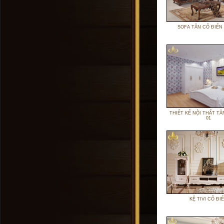
SOFA TÂN CỔ ĐIỂN 
THIẾT KẾ NỘI THẤT TÂ
01
KỆ TIVI CỔ ĐI