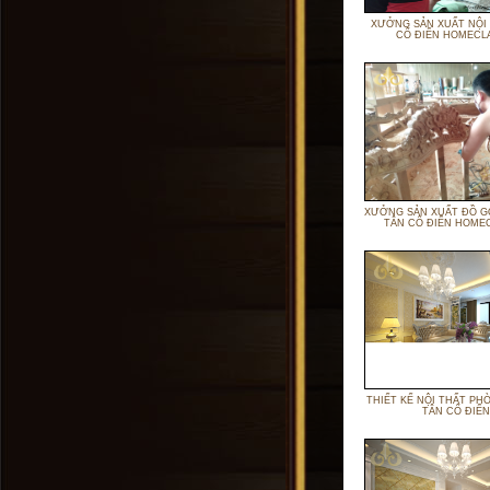
XƯỞNG SẢN XUẤT NỘI
CỔ ĐIỂN HOMECL
XƯỞNG SẢN XUẤT ĐỒ G
TÂN CỔ ĐIỂN HOME
THIẾT KẾ NỘI THẤT PH
TÂN CỔ ĐIỂN