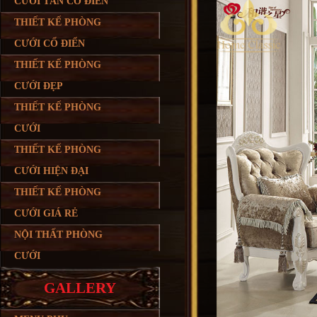
CƯỚI TÂN CỔ ĐIỂN
THIẾT KẾ PHÒNG
CƯỚI CỔ ĐIỂN
THIẾT KẾ PHÒNG
CƯỚI ĐẸP
THIẾT KẾ PHÒNG
CƯỚI
THIẾT KẾ PHÒNG
CƯỚI HIỆN ĐẠI
THIẾT KẾ PHÒNG
CƯỚI GIÁ RẺ
NỘI THẤT PHÒNG
CƯỚI
GALLERY