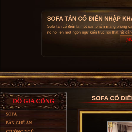
SOFA TÂN CỔ ĐIỂN NHẬP KH
Sofa tân cổ điển là một sản phẩm mang phong c
nó nói lên một ngôn ngữ kiến trúc nội thất rất đẳ
(MO
SOFA CỔ ĐIỂ
ĐỒ GIA CÔNG
SOFA
BÀN GHẾ ĂN
GIƯỜNG NGỦ