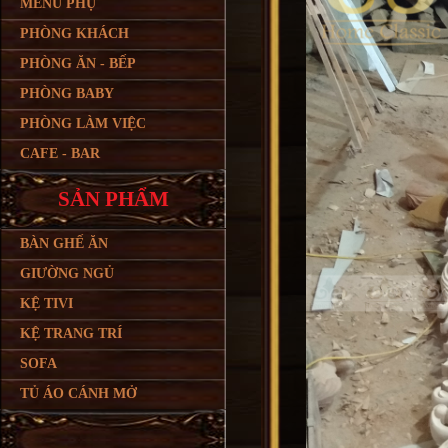
MENU PHỤ
PHÒNG KHÁCH
PHÒNG ĂN - BẾP
PHÒNG BABY
PHÒNG LÀM VIỆC
CAFE - BAR
SẢN PHẨM
BÀN GHẾ ĂN
GIƯỜNG NGỦ
KỆ TIVI
KỆ TRANG TRÍ
SOFA
TỦ ÁO CÁNH MỞ