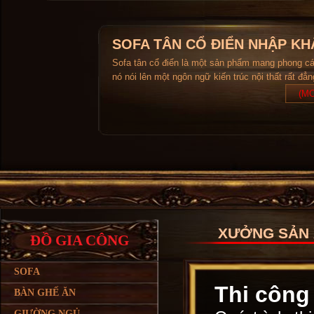
SOFA TÂN CỔ ĐIỂN NHẬP KH
Sofa tân cổ điển là một sản phẩm mang phong c
nó nói lên một ngôn ngữ kiến trúc nội thất rất đẳ
(MO
XƯỞNG SẢN 
ĐỒ GIA CÔNG
SOFA
Thi công 
BÀN GHẾ ĂN
GIƯỜNG NGỦ