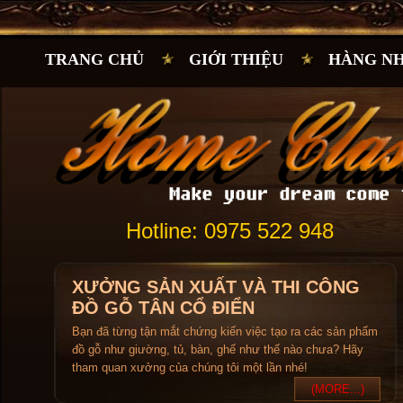
TRANG CHỦ
GIỚI THIỆU
HÀNG N
Hotline: 0975 522 948
XƯỞNG SẢN XUẤT VÀ THI CÔNG
ĐỒ GỖ TÂN CỔ ĐIỂN
Bạn đã từng tận mắt chứng kiến việc tạo ra các sản phẩm
đồ gỗ như giường, tủ, bàn, ghế như thế nào chưa? Hãy
tham quan xưởng của chúng tôi một lần nhé!
(MORE...)