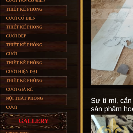
CƯỚI TÂN CỔ ĐIỂN
THIẾT KẾ PHÒNG
CƯỚI CỔ ĐIỂN
THIẾT KẾ PHÒNG
CƯỚI ĐẸP
THIẾT KẾ PHÒNG
CƯỚI
THIẾT KẾ PHÒNG
CƯỚI HIỆN ĐẠI
THIẾT KẾ PHÒNG
CƯỚI GIÁ RẺ
NỘI THẤT PHÒNG
Sự tỉ mỉ, cẩn
sản phẩm hoà
CƯỚI
GALLERY