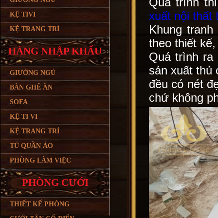
Quá trình th
xuất nội thất
KỆ TIVI
Khung tranh 
KỆ TRANG TRÍ
theo thiết kế
HÀNG NHẬP KHẨU
Quá trình r
sản xuất thủ
GIƯỜNG NGỦ
đều có nét đ
BÀN GHẾ ĂN
chứ không ph
SOFA
KỆ TI VI
KỆ TRANG TRÍ
TỦ QUẦN ÁO
PHÒNG LÀM VIỆC
PHÒNG CƯỚI
THIẾT KẾ PHÒNG