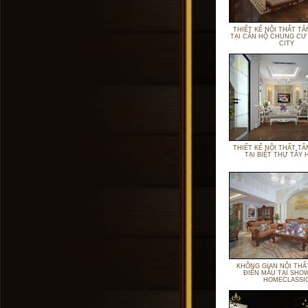
THIẾT KẾ NỘI THẤT TÂ
TẠI CĂN HỘ CHUNG CƯ
CITY
THIẾT KẾ NỘI THẤT TÂ
TẠI BIỆT THỰ TÂY 
KHÔNG GIAN NỘI THẤ
ĐIỂN MẪU TẠI S
HOMECLASSI