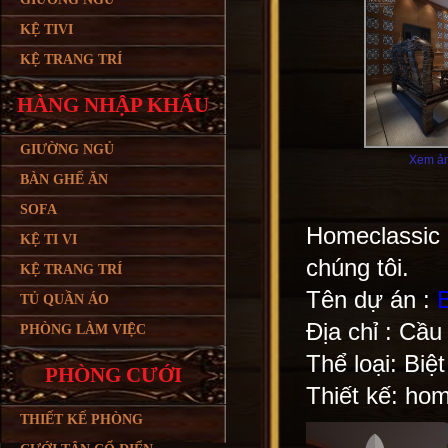
KỆ TIVI
KỆ TRANG TRÍ
HÀNG NHẬP KHẨU
GIƯỜNG NGỦ
Xem ản
BÀN GHẾ ĂN
SOFA
Homeclassic 
KỆ TI VI
chúng tôi.
KỆ TRANG TRÍ
Tên dự án :
TỦ QUẦN ÁO
Địa chỉ : Cầ
PHÒNG LÀM VIỆC
Thể loại: Biệt
PHÒNG CƯỚI
Thiết kế: hom
THIẾT KẾ PHÒNG