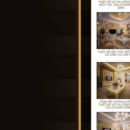
THIẾT KẾ VÀ THI CÔNG
BIỆT THỰ TÂN CỔ ĐIỂ
BÌNH
THIẾT KẾ NỘI THẤT BI
CỔ ĐIỂN TẠI LÂM
TỔNG KẾT NHỮNG CÔ
THIẾT KỂ VÀ THI CÔNG
TÂN CỔ ĐIỂN NĂM