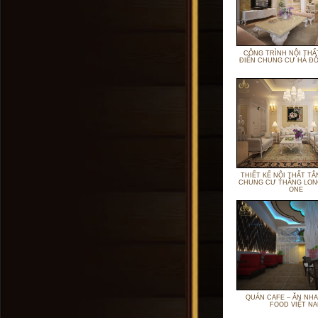
CÔNG TRÌNH NỘI THẤ
ĐIỂN CHUNG CƯ HÀ ĐÔ
THIẾT KẾ NỘI THẤT TÂ
CHUNG CƯ THĂNG LO
ONE
QUÁN CAFE – ĂN NH
FOOD VIỆT N