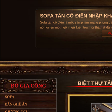
SOFA TÂN CỔ ĐIỂN NHẬP KH
Sofa tân cổ điển là một sản phẩm mang phong c
nó nói lên một ngôn ngữ kiến trúc nội thất rất đẳ
(MO
BIỆT THỰ T
ĐỒ GIA CÔNG
SOFA
BÀN GHẾ ĂN
GIƯỜNG NGỦ