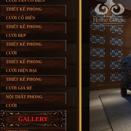
CƯỚI TÂN CỔ ĐIỂN
THIẾT KẾ PHÒNG
CƯỚI CỔ ĐIỂN
THIẾT KẾ PHÒNG
CƯỚI ĐẸP
THIẾT KẾ PHÒNG
CƯỚI
THIẾT KẾ PHÒNG
CƯỚI HIỆN ĐẠI
THIẾT KẾ PHÒNG
CƯỚI GIÁ RẺ
NỘI THẤT PHÒNG
CƯỚI
GALLERY