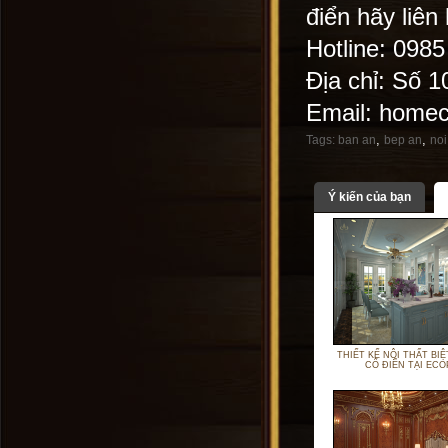
điển hãy liên
Hotline: 098
Địa chỉ: Số 
Email: home
,
,
Tags:
ban an
bep an
noi
Ý kiến của bạn
THIẾT KẾ NỘI THẤT BI
CỔ ĐIỂN TẠI ECO