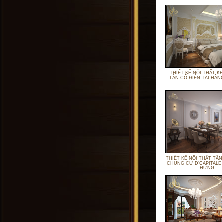
THIẾT KẾ NỘI THẤT K
TÂN CỔ ĐIỂN TẠI HÀ
THIẾT KẾ NỘI THẤT TÂN
CHUNG CƯ D’CAPITALE
HƯNG