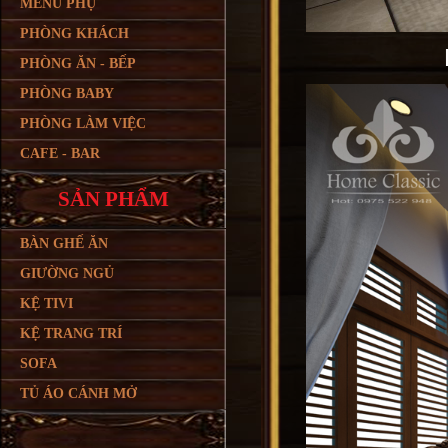
MENU PHỤ
PHÒNG KHÁCH
PHÒNG ĂN - BẾP
PHÒNG BABY
PHÒNG LÀM VIỆC
CAFE - BAR
SẢN PHẨM
BÀN GHẾ ĂN
GIƯỜNG NGỦ
KỆ TIVI
KỆ TRANG TRÍ
SOFA
TỦ ÁO CÁNH MỞ