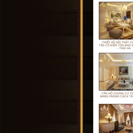
THIẾT KẾ NỘI THẤT 
TÂN CỔ ĐIỂN TÒA NHÀ
– THÁI HÀ
CĂN HỘ CHUNG CƯ TI
MANG PHONG CÁCH TÂ