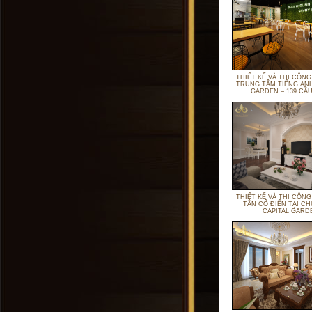
THIẾT KẾ VÀ THI CÔNG
TRUNG TÂM TIẾNG AN
GARDEN – 139 CẦU
THIẾT KẾ VÀ THI CÔNG
TÂN CỔ ĐIỂN TẠI 
CAPITAL GARD