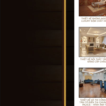
THIẾT KẾ PHÒNG NGỦ
LUXURY ĐẬM CHẤT H
THIẾT KẾ NỘI THẤT TÂ
ĐẲNG CẤP CHÂU
THIẾT KẾ VÀ THI CÔNG
TÂN CỔ ĐIỂN TẠI CHUN
PALACE – HÌNH ẢNH 