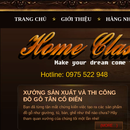
TRANG CHỦ
GIỚI THIỆU
HÀNG N
Hotline: 0975 522 948
XƯỞNG SẢN XUẤT VÀ THI CÔNG
ĐỒ GỖ TÂN CỔ ĐIỂN
Bạn đã từng tận mắt chứng kiến việc tạo ra các sản phẩm
đồ gỗ như giường, tủ, bàn, ghế như thế nào chưa? Hãy
tham quan xưởng của chúng tôi một lần nhé!
(MORE...)