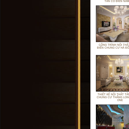
TÂN CỔ ĐIỂN NĂM
CÔNG TRÌNH NỘI THẤ
ĐIỂN CHUNG CƯ HÀ ĐÔ
THIẾT KẾ NỘI THẤT TÂ
CHUNG CƯ THĂNG LO
ONE