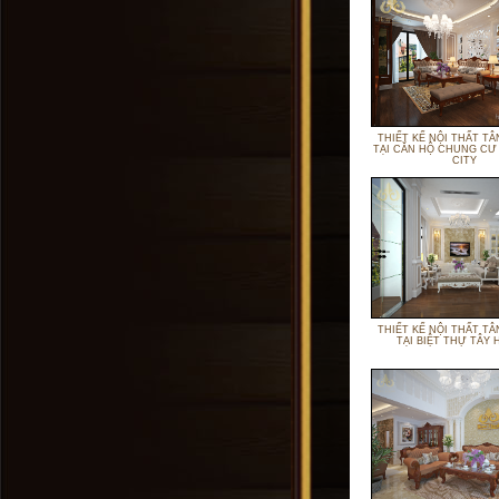
THIẾT KẾ NỘI THẤT TÂ
TẠI CĂN HỘ CHUNG CƯ
CITY
THIẾT KẾ NỘI THẤT TÂ
TẠI BIỆT THỰ TÂY 