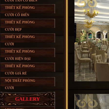
CƯỚI TÂN CỔ ĐIỂN
THIẾT KẾ PHÒNG
CƯỚI CỔ ĐIỂN
THIẾT KẾ PHÒNG
CƯỚI ĐẸP
THIẾT KẾ PHÒNG
CƯỚI
THIẾT KẾ PHÒNG
CƯỚI HIỆN ĐẠI
THIẾT KẾ PHÒNG
CƯỚI GIÁ RẺ
NỘI THẤT PHÒNG
CƯỚI
GALLERY