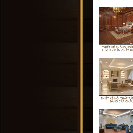
THIẾT KẾ PHÒNG NGỦ
LUXURY ĐẬM CHẤT H
THIẾT KẾ NỘI THẤT TÂ
ĐẲNG CẤP CHÂU