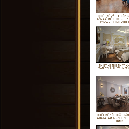
THIẾT KẾ VÀ THI CÔNG
TÂN CỔ ĐIỂN TẠI CHUN
PALACE – HÌNH ẢNH 
THIẾT KẾ NỘI THẤT K
TÂN CỔ ĐIỂN TẠI HÀ
THIẾT KẾ NỘI THẤT TÂN
CHUNG CƯ D’CAPITALE
HƯNG