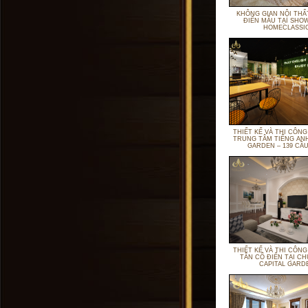
KHÔNG GIAN NỘI THẤ
ĐIỂN MẪU TẠI S
HOMECLASSI
THIẾT KẾ VÀ THI CÔNG
TRUNG TÂM TIẾNG AN
GARDEN – 139 CẦU
THIẾT KẾ VÀ THI CÔNG
TÂN CỔ ĐIỂN TẠI 
CAPITAL GARD