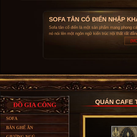
SOFA TÂN CỔ ĐIỂN NHẬP KH
Sofa tân cổ điển là một sản phẩm mang phong c
nó nói lên một ngôn ngữ kiến trúc nội thất rất đẳ
(MO
QUÁN CAFE 
ĐỒ GIA CÔNG
SOFA
BÀN GHẾ ĂN
GIƯỜNG NGỦ