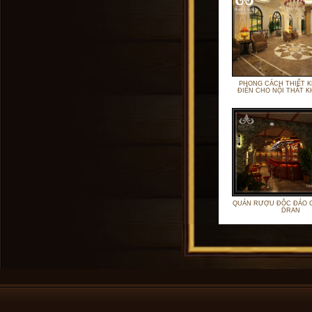
PHONG CÁCH THIẾT K
ĐIỂN CHO NỘI THẤT 
QUÁN RƯỢU ĐỘC ĐÁO 
DRAN