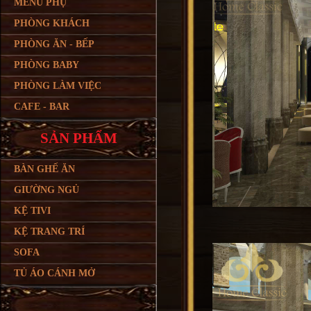
MENU PHỤ
PHÒNG KHÁCH
PHÒNG ĂN - BẾP
PHÒNG BABY
PHÒNG LÀM VIỆC
CAFE - BAR
SẢN PHẨM
BÀN GHẾ ĂN
GIƯỜNG NGỦ
KỆ TIVI
KỆ TRANG TRÍ
SOFA
TỦ ÁO CÁNH MỞ