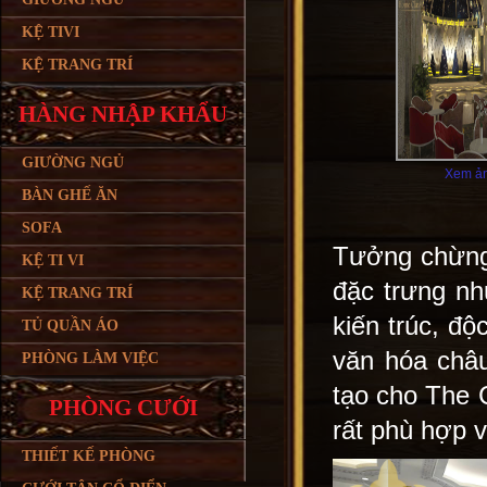
KỆ TIVI
KỆ TRANG TRÍ
HÀNG NHẬP KHẨU
GIƯỜNG NGỦ
Xem ản
BÀN GHẾ ĂN
SOFA
Tưởng chừng 
KỆ TI VI
đặc trưng nh
KỆ TRANG TRÍ
kiến trúc, độ
TỦ QUẦN ÁO
văn hóa châ
PHÒNG LÀM VIỆC
tạo cho The 
PHÒNG CƯỚI
rất phù hợp v
THIẾT KẾ PHÒNG