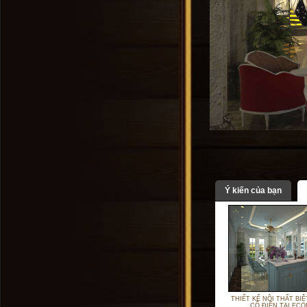
Ý kiến của bạn
THIẾT KẾ NỘI THẤT BI
CỔ ĐIỂN TẠI ECO