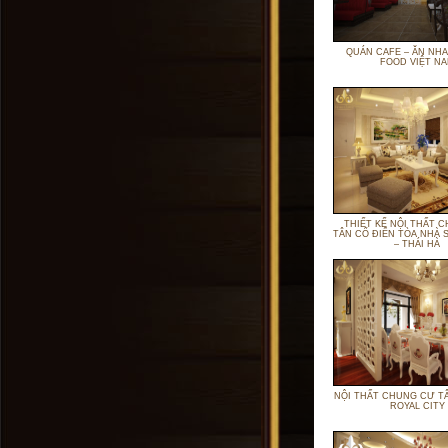
QUÁN CAFE – ĂN NH
FOOD VIỆT N
THIẾT KẾ NỘI THẤT 
TÂN CỔ ĐIỂN TÒA NHÀ
– THÁI HÀ
NỘI THẤT CHUNG CƯ T
ROYAL CITY