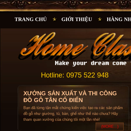
TRANG CHỦ
GIỚI THIỆU
HÀNG N
Hotline: 0975 522 948
XƯỞNG SẢN XUẤT VÀ THI CÔNG
ĐỒ GỖ TÂN CỔ ĐIỂN
Bạn đã từng tận mắt chứng kiến việc tạo ra các sản phẩm
đồ gỗ như giường, tủ, bàn, ghế như thế nào chưa? Hãy
tham quan xưởng của chúng tôi một lần nhé!
(MORE...)