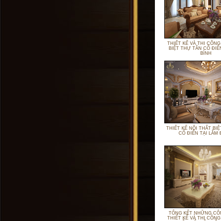
THIẾT KẾ VÀ THI CÔNG
BIỆT THỰ TÂN CỔ ĐIỂ
BÌNH
THIẾT KẾ NỘI THẤT BI
CỔ ĐIỂN TẠI LÂM
TỔNG KẾT NHỮNG CÔ
THIẾT KỂ VÀ THI CÔNG