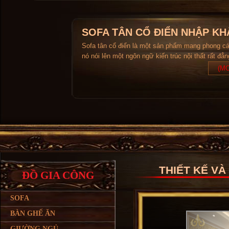
SOFA TÂN CỔ ĐIỂN NHẬP KH
Sofa tân cổ điển là một sản phẩm mang phong c
nó nói lên một ngôn ngữ kiến trúc nội thất rất đẳ
(MO
THIẾT KẾ VÀ
ĐỒ GIA CÔNG
SOFA
BÀN GHẾ ĂN
GIƯỜNG NGỦ