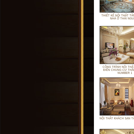
THIẾT KẾ NỘI THẤT TÂ
NHÀ Ở THÁI NG
CÔNG TRÌNH NỘI THẤ
ĐIỂN CHUNG CƯ THĂ
NUMBER 1
NỘI THẤT KHÁCH SẠN T