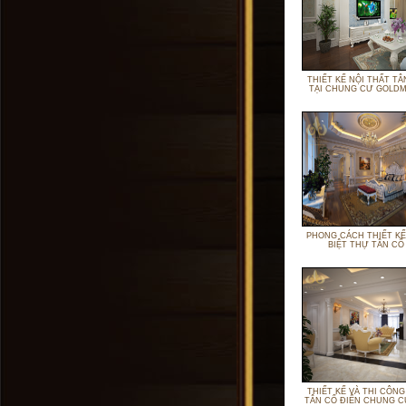
THIẾT KẾ NỘI THẤT TÂ
TẠI CHUNG CƯ GOLDM
PHONG CÁCH THIẾT KẾ
BIỆT THỰ TÂN CỔ
THIẾT KẾ VÀ THI CÔNG
TÂN CỔ ĐIỂN CHUNG C