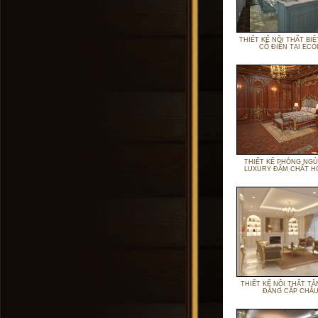
THIẾT KẾ NỘI THẤT BI
CỔ ĐIỂN TẠI ECO
THIẾT KẾ PHÒNG NGỦ
LUXURY ĐẬM CHẤT H
THIẾT KẾ NỘI THẤT TÂ
ĐẲNG CẤP CHÂU