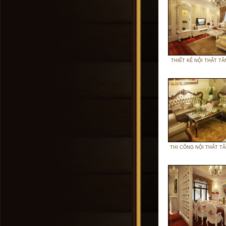
THIẾT KẾ NỘI THẤT TÂ
THI CÔNG NỘI THẤT TÂ