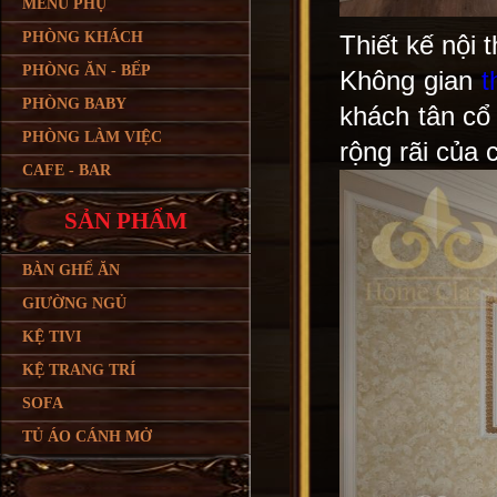
MENU PHỤ
PHÒNG KHÁCH
Thiết kế nội 
PHÒNG ĂN - BẾP
Không gian
t
PHÒNG BABY
khách tân cổ
PHÒNG LÀM VIỆC
rộng rãi của 
CAFE - BAR
SẢN PHẨM
BÀN GHẾ ĂN
GIƯỜNG NGỦ
KỆ TIVI
KỆ TRANG TRÍ
SOFA
TỦ ÁO CÁNH MỞ