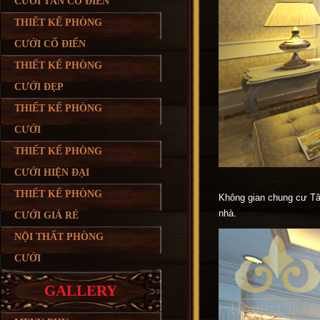
CƯỚI TÂN CỔ ĐIỂN
THIẾT KẾ PHÒNG
CƯỚI CỔ ĐIỂN
THIẾT KẾ PHÒNG
CƯỚI ĐẸP
THIẾT KẾ PHÒNG
CƯỚI
THIẾT KẾ PHÒNG
CƯỚI HIỆN ĐẠI
THIẾT KẾ PHÒNG
Không gian chung cư Tân
CƯỚI GIÁ RẺ
nhà.
NỘI THẤT PHÒNG
CƯỚI
GALLERY