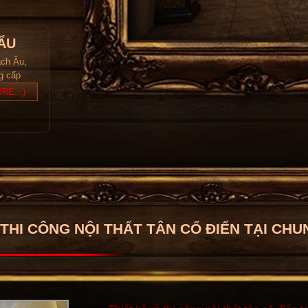
ẨU
ách Âu,
ng cấp
RE...)
 THI CÔNG NỘI THẤT TÂN CỔ ĐIỂN TẠI CH