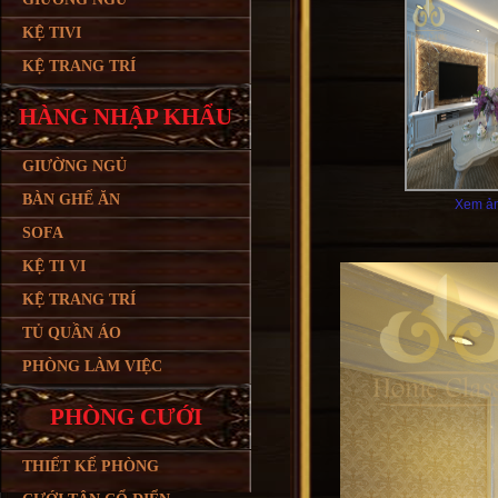
KỆ TIVI
KỆ TRANG TRÍ
HÀNG NHẬP KHẨU
GIƯỜNG NGỦ
BÀN GHẾ ĂN
Xem ản
SOFA
KỆ TI VI
KỆ TRANG TRÍ
TỦ QUẦN ÁO
PHÒNG LÀM VIỆC
PHÒNG CƯỚI
THIẾT KẾ PHÒNG