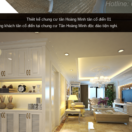
Thiêt kế chung cư tân Hoàng Minh tân cổ điển 01
g khách tân cổ điển tại chung cư Tân Hoàng Minh độc đáo tiện nghi.