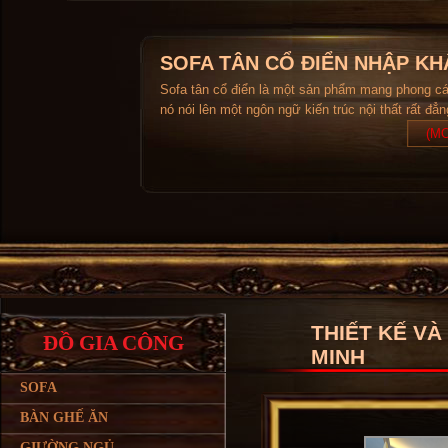
SOFA TÂN CỔ ĐIỂN NHẬP KH
Sofa tân cổ điển là một sản phẩm mang phong c
nó nói lên một ngôn ngữ kiến trúc nội thất rất đẳ
(MO
THIẾT KẾ VÀ
ĐỒ GIA CÔNG
MINH
SOFA
BÀN GHẾ ĂN
GIƯỜNG NGỦ