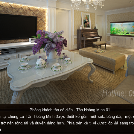
Phòng khách tân cổ điển - Tân Hoàng Minh 01
n tại chung cư Tân Hoàng Minh được thiết kế gồm một sofa băng dài, một so
n trờ nên rộng rãi và duyên dáng hơn. Phía trên kệ ti vi được ốp đá sang 
i.