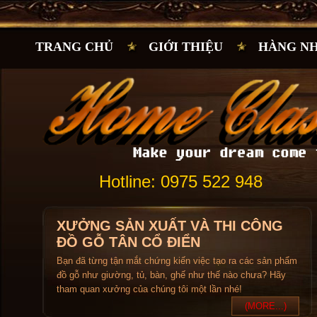
TRANG CHỦ
GIỚI THIỆU
HÀNG N
Hotline: 0975 522 948
XƯỞNG SẢN XUẤT VÀ THI CÔNG
ĐỒ GỖ TÂN CỔ ĐIỂN
Bạn đã từng tận mắt chứng kiến việc tạo ra các sản phẩm
đồ gỗ như giường, tủ, bàn, ghế như thế nào chưa? Hãy
tham quan xưởng của chúng tôi một lần nhé!
(MORE...)