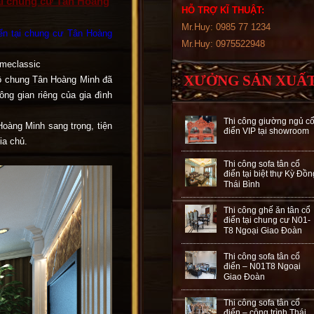
 tại chung cư Tân Hoàng
HỖ TRỢ KĨ THUẬT:
Mr.Huy: 0985 77 1234
điển tại chung cư Tân Hoàng
Mr.Huy: 0975522948
omeclassic
XƯỞNG SẢN XUẤ
ộ chung Tân Hoàng Minh đã
ng gian riêng của gia đình
Thi công giường ngủ c
 Hoàng Minh sang trọng, tiện
điển VIP tại showroom
ia chủ.
Thi công sofa tân cổ
điển tại biệt thự Kỳ Đồn
Thái Bình
Thi công ghế ăn tân cổ
điển tại chung cư N01-
T8 Ngoại Giao Đoàn
Thi công sofa tân cổ
điển – N01T8 Ngoại
Giao Đoàn
Thi công sofa tân cổ
điển – công trình Thái