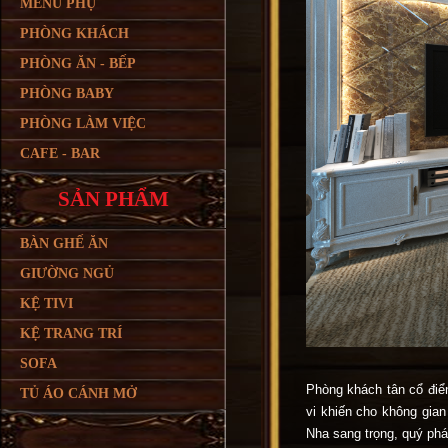
MENU PHỤ
PHÒNG KHÁCH
PHÒNG ĂN - BẾP
PHÒNG BABY
PHÒNG LÀM VIỆC
CAFE - BAR
SẢN PHẨM
BÀN GHẾ ĂN
GIƯỜNG NGỦ
KỆ TIVI
KỆ TRANG TRÍ
SOFA
TỦ ÁO CÁNH MỞ
Phòng khách tân cổ điể
vi khiến cho không gia
Nha sang trọng, quý phá