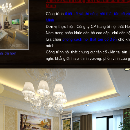
Thiết kế và thi công nội thất tân cổ điển
Minh
Công trình
thiết kế và thi công nội thất tân cổ 
Minh
Đơn vị thực hiện: Công ty CP trang trí nội thất H
Nằm trong phân khúc căn hộ cao cấp, chủ căn h
lựa chọn
phong cách nội thất tân cổ điển
cho khô
mình.
Công trình nội thất chung cư tân cổ điển tại tân
h lớn hơn
nghi, khẳng định sự thịnh vượng, phồn vinh của g