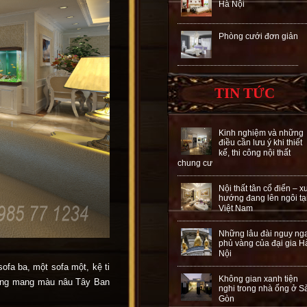
Hà Nội
Phòng cưới đơn giản
TIN TỨC
Kinh nghiệm và những
điều cần lưu ý khi thiết
kế, thi công nội thất
chung cư
Nội thất tân cổ điển – x
hướng đang lên ngôi tạ
Việt Nam
Những lâu đài nguy ng
phủ vàng của đại gia H
Nội
fa ba, một sofa một, kệ ti
Không gian xanh tiện
trọng mang màu nâu Tây Ban
nghi trong nhà ống ở S
Gòn